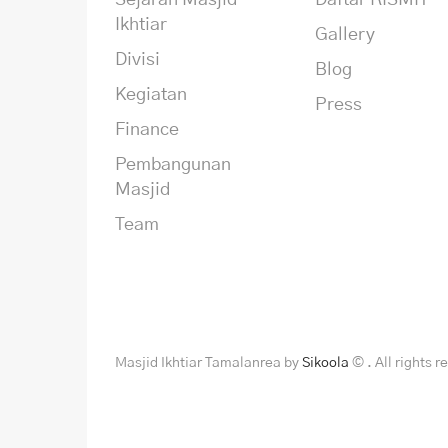
Sejarah Masjid
Daftar RISMIT
Ikhtiar
Gallery
Divisi
Blog
Kegiatan
Press
Finance
Pembangunan
Masjid
Team
Masjid Ikhtiar Tamalanrea by
Sikoola
© . All rights r