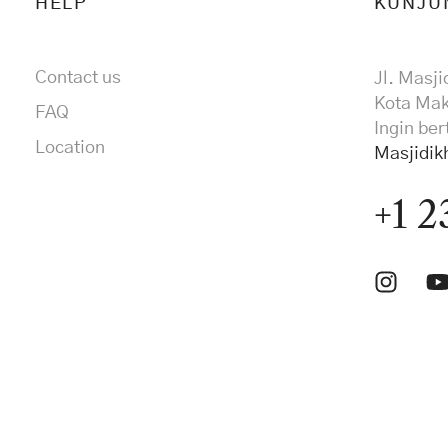
HELP
KUNJU
Contact us
Jl. Masji
Kota Mak
FAQ
Ingin be
Location
Masjidik
+1 2