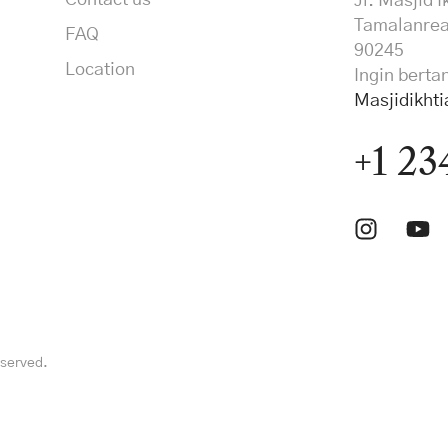
Contact us
Jl. Masjid 
Tamalanrea
FAQ
90245
Location
Ingin berta
Masjidikht
+1 23
eserved.