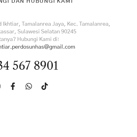
NGI DAN HUBUNGI KAMI
d Ikhtiar, Tamalanrea Jaya, Kec. Tamalanrea,
assar, Sulawesi Selatan 90245
rtanya? Hubungi Kami di:
htiar.perdosunhas@gmail.com
34 567 8901