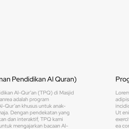
an Pendidikan Al Quran)
Pro
dikan Al-Qur’an (TPQ) di Masjid
Lorem
lanrea adalah program
adipi
Al-Qur’an khusus untuk anak-
incidi
maja. Dengan pendekatan yang
Ut en
n dan interaktif, TPQ kami
exerci
 untuk mengajarkan bacaan Al-
ea co