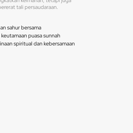
gkatkan keimanan, tetapi juga
rerat tali persaudaraan.
 dan sahur bersama
n keutamaan puasa sunnah
naan spiritual dan kebersamaan