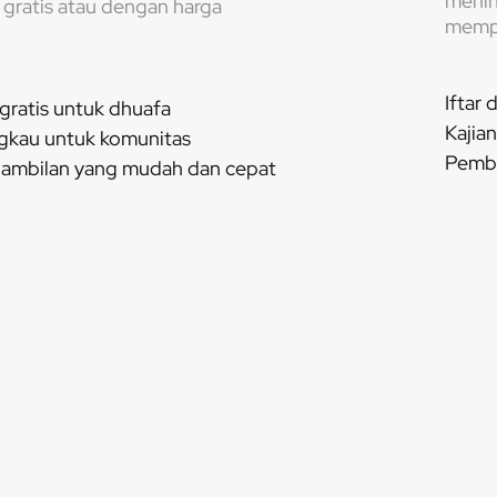
menin
 gratis atau dengan harga
mempe
Iftar
gratis untuk dhuafa
Kajia
ngkau untuk komunitas
Pembi
ambilan yang mudah dan cepat