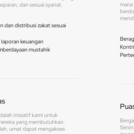
mana 
sparan, dan sesuai syariat.
berdo
mendu
dan distribusi zakat sesuai
Berag
i laporan keuangan
Kontr
mberdayaan mustahik
Perte
as
Pua
alah inisiatif kami untuk
Berga
ereka yang membutuhkan.
Senin
ah, umat dapat mengakses