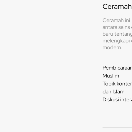
Ceramah 
Ceramah ini
antara sain
baru tentan
melengkapi 
modern.
Pembicaraan
Muslim
Topik konte
dan Islam
Diskusi inter