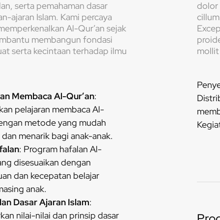
alan, serta pemahaman dasar
dolor 
an-ajaran Islam. Kami percaya
cillum
memperkenalkan Al-Qur’an sejak
Excep
membantu membangun fondasi
proide
at serta kecintaan terhadap ilmu
mollit
Penye
ran Membaca Al-Qur’an
:
Distr
an pelajaran membaca Al-
memb
dengan metode yang mudah
Kegia
 dan menarik bagi anak-anak.
falan
: Program hafalan Al-
ang disesuaikan dengan
n dan kecepatan belajar
asing anak.
an Dasar Ajaran Islam
:
an nilai-nilai dan prinsip dasar
Pro