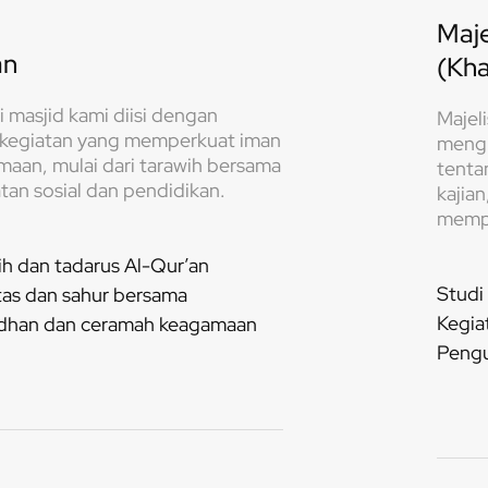
Maje
an
(Kha
masjid kami diisi dengan
Majeli
 kegiatan yang memperkuat iman
mengh
aan, mulai dari tarawih bersama
tentan
tan sosial dan pendidikan.
kajia
memp
ih dan tadarus Al-Qur’an
Studi
tas dan sahur bersama
Kegia
dhan dan ceramah keagamaan
Pengu