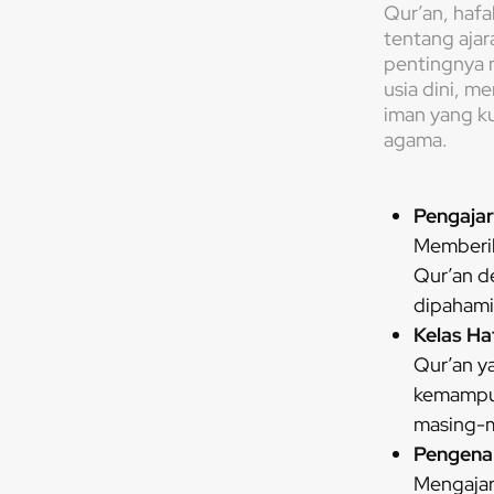
Qur’an, haf
tentang ajar
pentingnya 
usia dini, 
iman yang ku
agama.
Pengaja
Memberik
Qur’an 
dipahami
Kelas Ha
Qur’an y
kemampua
masing-m
Pengenal
Mengajark