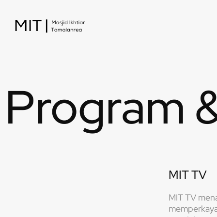
Program 
MIT TV​
MIT TV men
memperkaya