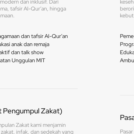
odern dan inklusif. Dari
keseh
a, tafsir Al-Qur’an, hingga
berori
amaan.
kebutu
gamaan dan tafsir Al-Qur’an
Pemer
kasi anak dan remaja
Progr
aktif dan talk show
Eduka
atan Unggulan MIT
Ambu
t Pengumpul Zakat)​
Pas
pulan Zakat kami menjamin
Pasar
zakat, infak, dan sedekah yang