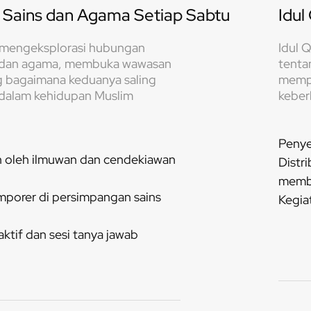
Sains dan Agama Setiap Sabtu
Idul
 mengeksplorasi hubungan
Idul Q
s dan agama, membuka wawasan
tenta
g bagaimana keduanya saling
mempe
dalam kehidupan Muslim
keber
Penye
 oleh ilmuwan dan cendekiawan
Distr
memb
mporer di persimpangan sains
Kegia
aktif dan sesi tanya jawab