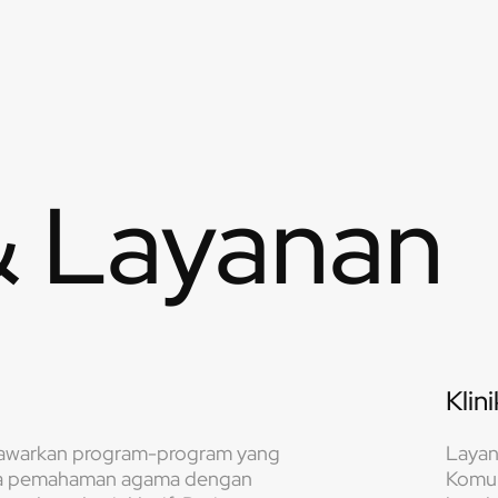
& Layanan
Klin
awarkan program-program yang
Layan
 pemahaman agama dengan
Komun