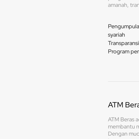
amanah, tran
Pengumpulan 
syariah
Transparans
Program pe
ATM Ber
ATM Beras ad
membantu m
Dengan mud