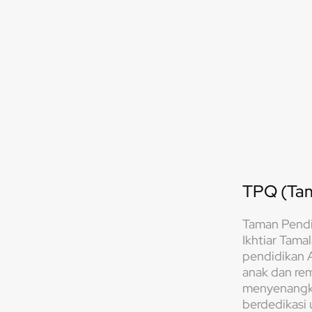
TPQ (Tam
Taman Pendi
Ikhtiar Tama
pendidikan 
anak dan re
menyenangka
berdedikasi