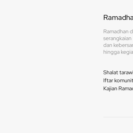
Ramadh
Ramadhan di 
serangkaian
dan kebersam
hingga kegia
Shalat taraw
Iftar komuni
Kajian Rama