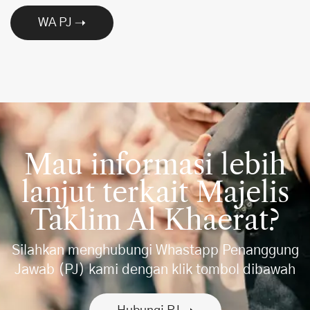
WA PJ
Mau informasi lebih
lanjut terkait Majelis
Taklim Al Khaerat?
Silahkan menghubungi Whastapp Penanggung
Jawab (PJ) kami dengan klik tombol dibawah